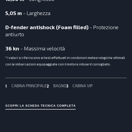
5,05 m
- Larghezza
D-fender antishock (Foam filled)
- Protezione
antiurto
36 kn
- Massima velocità
* I valori si riferiscono ai test effettuati in condizioni meteorologiche ottimali
con le imbarcazioni equipaggiate con il motore inboard consigliato.
CABINA PRINCIPALE
BAGNO
CABINA VIP
S
C
O
P
R
I
L
A
S
C
H
E
D
A
T
E
C
N
I
C
A
C
O
M
P
L
E
T
A