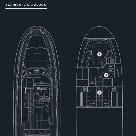
S
C
A
R
I
C
A
I
L
C
A
T
A
L
O
G
O