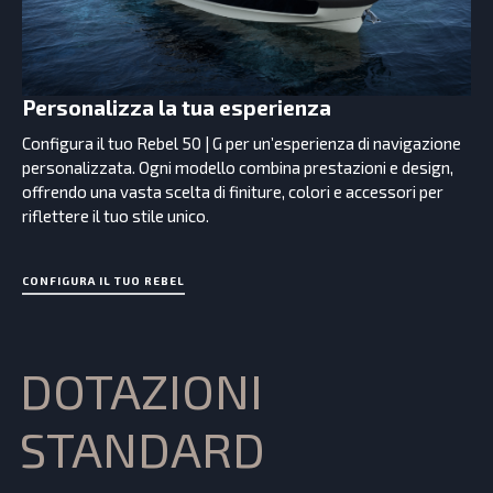
Personalizza la tua esperienza
Configura il tuo Rebel 50 | G per un’esperienza di navigazione
personalizzata. Ogni modello combina prestazioni e design,
offrendo una vasta scelta di finiture, colori e accessori per
riflettere il tuo stile unico.
C
O
N
F
I
G
U
R
A
I
L
T
U
O
R
E
B
E
L
DOTAZIONI
STANDARD