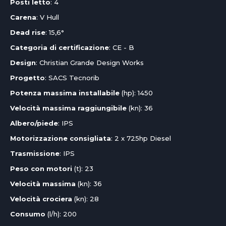
Posti letto
: 4
Carena
: V Hull
Dead rise
: 15,6°
Categoria di certificazione
: CE - B
Design
: Christian Grande Design Works
Progetto
: SACS Tecnorib
Potenza massima installabile
(hp): 1450
Velocità massima raggiungibile
(kn): 36
Albero/piede
: IPS
Motorizzazione consigliata
: 2 x 725hp Diesel
Trasmissione
: IPS
Peso con motori
(t): 23
Velocità massima
(kn): 36
Velocità crociera
(kn): 28
Consumo
(l/h): 200