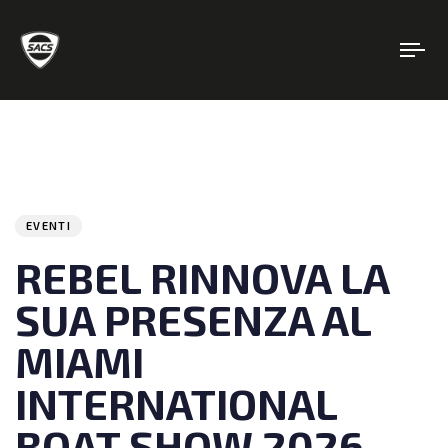
Author
Published
PUBLISHED
on:
IN:
EVENTI
REBEL RINNOVA LA
SUA PRESENZA AL
MIAMI
INTERNATIONAL
BOAT SHOW 2026