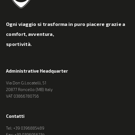
Ogni viaggio si trasforma in puro piacere grazie a
comfort, avventura,
sportività.
Administrative Headquarter
Via Don G.Locatelli, 51
20877 Roncello (MB) Italy
VAT 03866780756
Contatti
Tel: +39 0396885489
Fax: +39 0396956234